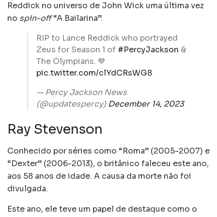
Reddick no universo de John Wick uma última vez
no
spin-off
“A Bailarina”.
RIP to Lance Reddick who portrayed
Zeus for Season 1 of
#PercyJackson
&
The Olympians. 💙
pic.twitter.com/clYdCRsWG8
— Percy Jackson News
(@updatespercy)
December 14, 2023
Ray Stevenson
Conhecido por séries como “Roma” (2005-2007) e
“Dexter” (2006-2013), o britânico faleceu este ano,
aos 58 anos de idade. A causa da morte não foi
divulgada.
Este ano, ele teve um papel de destaque como o