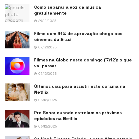
Como separar a voz da música
gratuitamente
29/12/2025
Filme com 91% de aprovação chega aos
cinemas do Brasil
07/12/2025
Filmes na Globo neste domingo (7/12): o que
vai passar
07/12/2025
Últimos dias para assistir este dorama na
Netflix
06/12/2025
Pro Bono: quando estreiam os próximos
episódios na Netflix
06/12/2025
Se Você Tivesse Falado…: novo filme estreia