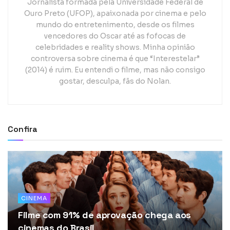
Jornalista formada pela Universidade Federal de
Ouro Preto (UFOP), apaixonada por cinema e pelo
mundo do entretenimento, desde os filmes
vencedores do Oscar até as fofocas de
celebridades e reality shows. Minha opinião
controversa sobre cinema é que “Interestelar”
(2014) é ruim. Eu entendi o filme, mas não consigo
gostar, desculpa, fãs do Nolan.
Confira
CINEMA
Filme com 91% de aprovação chega aos
cinemas do Brasil