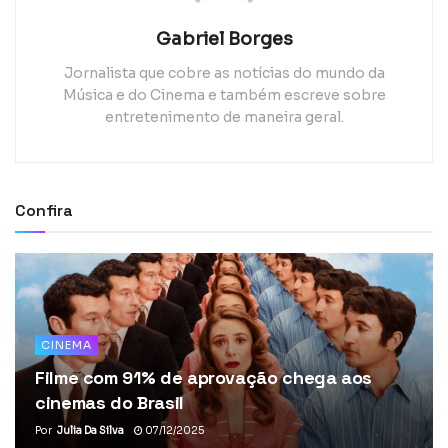
Gabriel Borges
Jornalista que cobre as notícias do mundo da
Música e do Cinema e também escreve sobre
entretenimento de maneira geral.
Confira
CINEMA
Filme com 91% de aprovação chega aos
cinemas do Brasil
Por
Julia Da Silva
07/12/2025