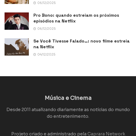
06/12/2025
Pro Bono: quando estreiam os próximos
episódios na Netflix
06/12/2025
Se Você Tivesse Falado…: novo filme estreia
na Netflix
04/12/2025
Música e Cinema
Desde 2011 atualizando diariamente as notícias do mundo
do entretenimento.
Projeto criado e administrado pela
Caprara Network