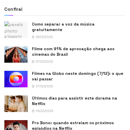
Confira!
Como separar a voz da música
gratuitamente
29/12/2025
Filme com 91% de aprovação chega aos
cinemas do Brasil
07/12/2025
Filmes na Globo neste domingo (7/12): o que
vai passar
07/12/2025
Últimos dias para assistir este dorama na
Netflix
06/12/2025
Pro Bono: quando estreiam os próximos
episódios na Netflix