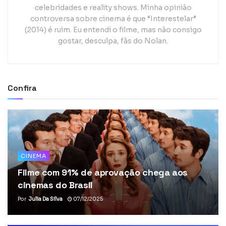
celebridades e reality shows. Minha opinião
controversa sobre cinema é que “Interestelar”
(2014) é ruim. Eu entendi o filme, mas não consigo
gostar, desculpa, fãs do Nolan.
Confira
CINEMA
Filme com 91% de aprovação chega aos
cinemas do Brasil
Por
Julia Da Silva
07/12/2025