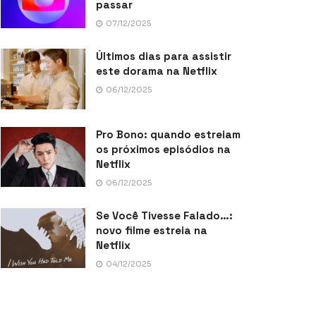
passar
07/12/2025
Últimos dias para assistir
este dorama na Netflix
06/12/2025
Pro Bono: quando estreiam
os próximos episódios na
Netflix
06/12/2025
Se Você Tivesse Falado…:
novo filme estreia na
Netflix
04/12/2025