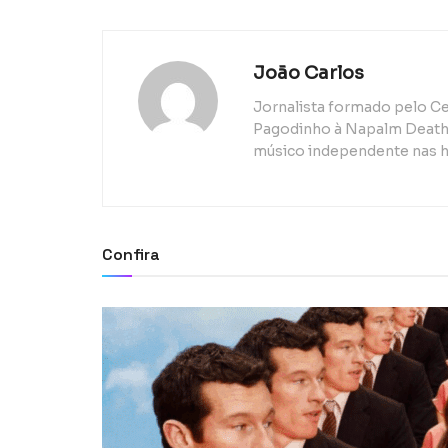
João Carlos
Jornalista formado pelo Ce
Pagodinho à Napalm Death, 
músico independente nas h
Confira