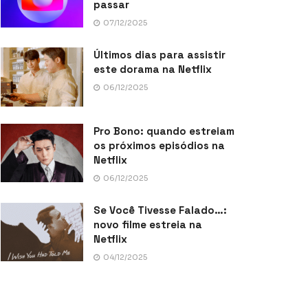
passar
07/12/2025
Últimos dias para assistir
este dorama na Netflix
06/12/2025
Pro Bono: quando estreiam
os próximos episódios na
Netflix
06/12/2025
Se Você Tivesse Falado…:
novo filme estreia na
Netflix
04/12/2025