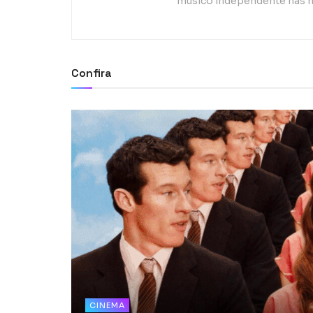
músico independente nas h
Confira
CINEMA