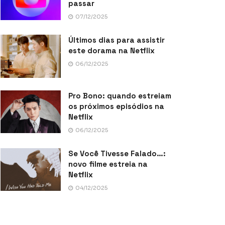
passar
07/12/2025
Últimos dias para assistir
este dorama na Netflix
06/12/2025
Pro Bono: quando estreiam
os próximos episódios na
Netflix
06/12/2025
Se Você Tivesse Falado…:
novo filme estreia na
Netflix
04/12/2025