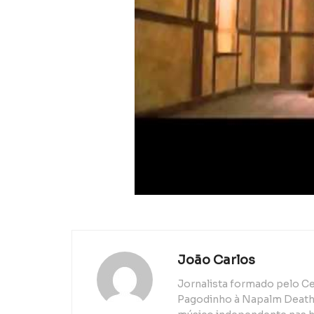
João Carlos
Jornalista formado pelo Ce
Pagodinho à Napalm Death, 