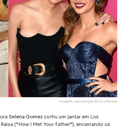
Imagem: reprodução/ELLE e People
tora
Selena Gomez
curtiu um jantar em Los
Raisa (“How I Met Your Father”), encerrando os