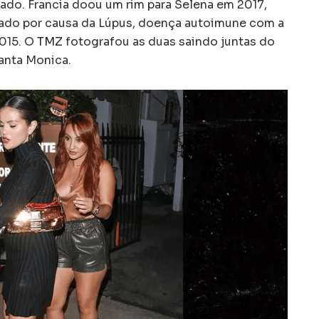
gado. Francia doou um rim para Selena em 2017,
cado por causa da Lúpus, doença autoimune com a
015. O
TMZ
fotografou as duas saindo juntas do
Santa Monica.