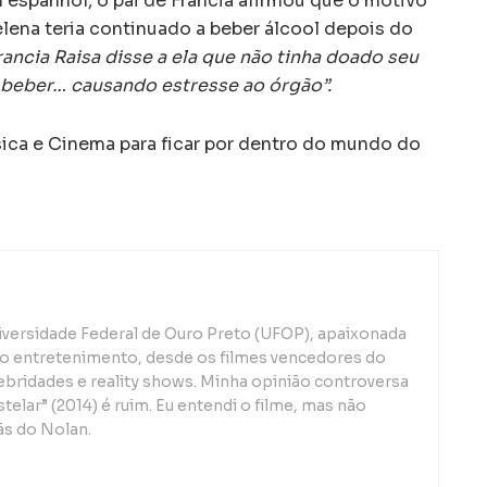
 espanhol, o pai de Francia afirmou que o motivo
ena teria continuado a beber álcool depois do
ancia Raisa disse a ela que não tinha doado seu
e beber… causando estresse ao órgão”.
a e Cinema para ficar por dentro do mundo do
iversidade Federal de Ouro Preto (UFOP), apaixonada
o entretenimento, desde os filmes vencedores do
lebridades e reality shows. Minha opinião controversa
telar” (2014) é ruim. Eu entendi o filme, mas não
ãs do Nolan.