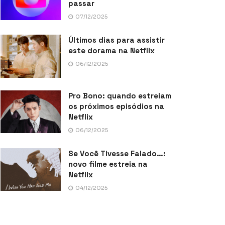
passar
07/12/2025
Últimos dias para assistir
este dorama na Netflix
06/12/2025
Pro Bono: quando estreiam
os próximos episódios na
Netflix
06/12/2025
Se Você Tivesse Falado…:
novo filme estreia na
Netflix
04/12/2025