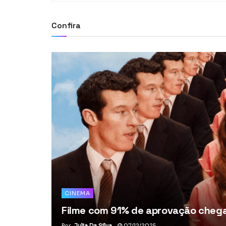
Confira
CINEMA
Filme com 91% de aprovação chega 
Por
Julia Da Silva
07/12/2025