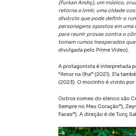
(Furkan Andıç), um músico, cr
retorna a Izmir, uma cidade cos
divórcio que pode definir o rum
personagens opostos em uma mi
para reunir provas contra o côn
tomam rumos inesperados que 
divulgada pelo Prime Video).
A protagonista é interpretada p
“Amor na Ilha” (2021). Ela tamb
(2023). O mocinho é vivido por 
Outros nomes do elenco são Cem
Sempre no Meu Coração”), Zeyn
Faces”). A direção é de Tunç Sah