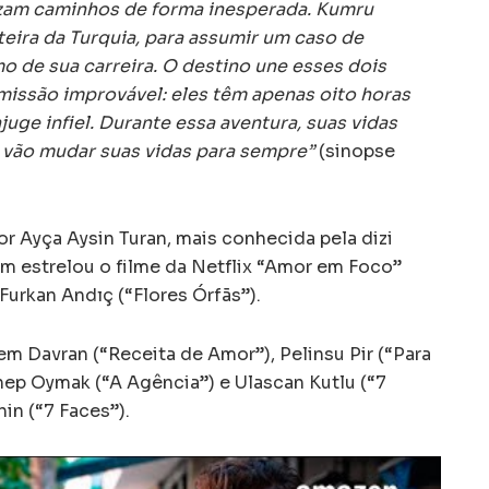
uzam caminhos de forma inesperada. Kumru
teira da Turquia, para assumir um caso de
o de sua carreira. O destino une esses dois
ssão improvável: eles têm apenas oito horas
juge infiel. Durante essa aventura, suas vidas
vão mudar suas vidas para sempre”
(sinopse
or Ayça Aysin Turan, mais conhecida pela dizi
ém estrelou o filme da Netflix “Amor em Foco”
Furkan Andıç (“Flores Órfãs”).
 Davran (“Receita de Amor”), Pelinsu Pir (“Para
ep Oymak (“A Agência”) e Ulascan Kutlu (“7
in (“7 Faces”).