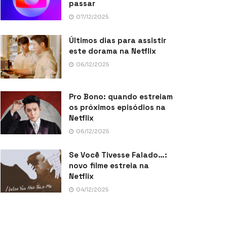
passar
07/12/2025
Últimos dias para assistir
este dorama na Netflix
06/12/2025
Pro Bono: quando estreiam
os próximos episódios na
Netflix
06/12/2025
Se Você Tivesse Falado…:
novo filme estreia na
Netflix
04/12/2025