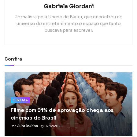
Gabriela Giordani
Jornalista pela Unesp de Bauru, que encontrou no
universo do entretenimento o espaço que tanto
buscava para escrever.
Confira
CINEMA
Filme com 91% de aprovação chega aos
cinemas do Brasil
Por
Julia Da Silva
07/12/2025