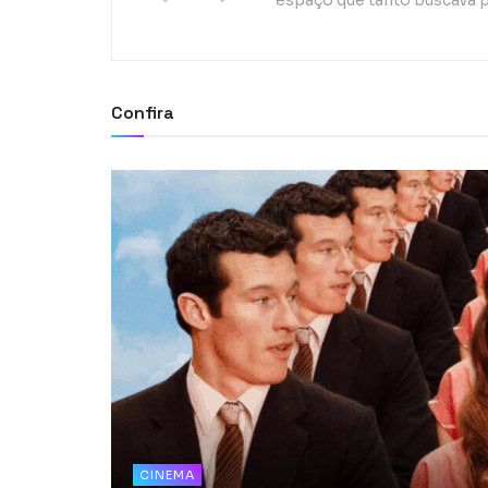
espaço que tanto buscava p
Confira
CINEMA