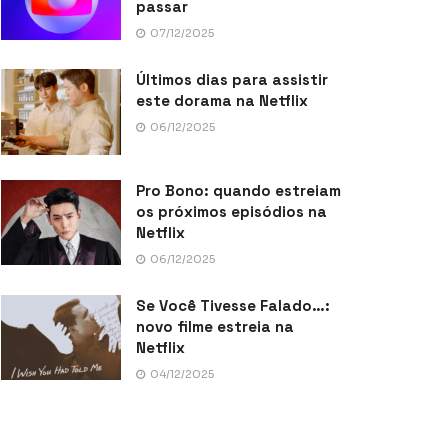
passar
07/12/2025
Últimos dias para assistir
este dorama na Netflix
06/12/2025
Pro Bono: quando estreiam
os próximos episódios na
Netflix
06/12/2025
Se Você Tivesse Falado…:
novo filme estreia na
Netflix
04/12/2025