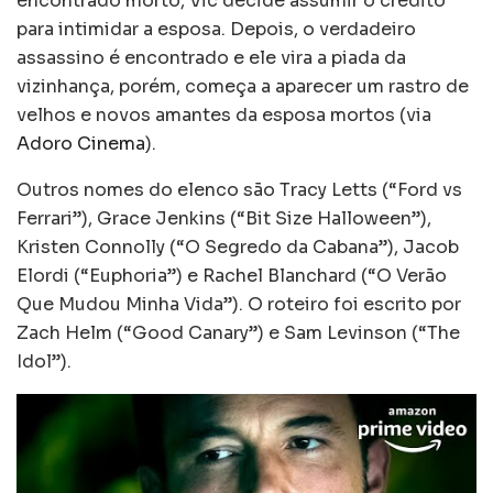
encontrado morto, Vic decide assumir o crédito
para intimidar a esposa. Depois, o verdadeiro
assassino é encontrado e ele vira a piada da
vizinhança, porém, começa a aparecer um rastro de
velhos e novos amantes da esposa mortos (via
Adoro Cinema
).
Outros nomes do elenco são Tracy Letts (“Ford vs
Ferrari”), Grace Jenkins (“Bit Size Halloween”),
Kristen Connolly (“O Segredo da Cabana”), Jacob
Elordi (“Euphoria”) e Rachel Blanchard (“O Verão
Que Mudou Minha Vida”). O roteiro foi escrito por
Zach Helm (“Good Canary”) e Sam Levinson (“The
Idol”).