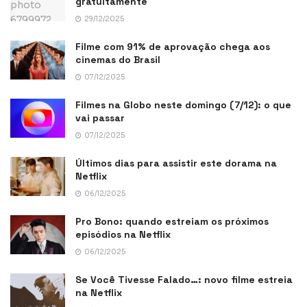
gratuitamente
29/12/2025
Filme com 91% de aprovação chega aos
cinemas do Brasil
07/12/2025
Filmes na Globo neste domingo (7/12): o que
vai passar
07/12/2025
Últimos dias para assistir este dorama na
Netflix
06/12/2025
Pro Bono: quando estreiam os próximos
episódios na Netflix
06/12/2025
Se Você Tivesse Falado…: novo filme estreia
na Netflix