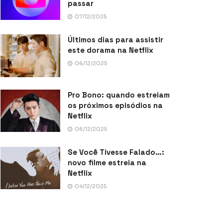
passar
07/12/2025
Últimos dias para assistir
este dorama na Netflix
06/12/2025
Pro Bono: quando estreiam
os próximos episódios na
Netflix
06/12/2025
Se Você Tivesse Falado…:
novo filme estreia na
Netflix
04/12/2025