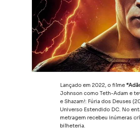
Lançado em 2022, o filme
“Adã
Johnson como Teth-Adam e teve
e Shazam!: Fúria dos Deuses (2
Universo Estendido DC. No enta
metragem recebeu inúmeras crí
bilheteria.