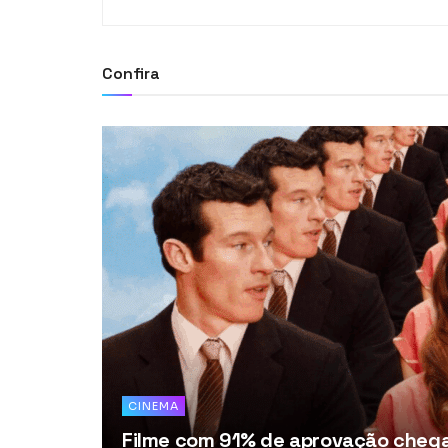
Confira
CINEMA
Filme com 91% de aprovação chega 