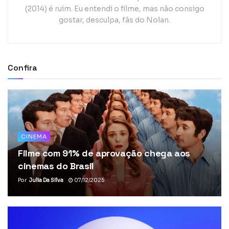
(2014) é ruim. Eu entendi o filme, mas não consigo
gostar, desculpa, fãs do Nolan.
Confira
CINEMA
Filme com 91% de aprovação chega aos
cinemas do Brasil
Por
Julia Da Silva
07/12/2025