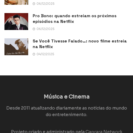
06/12/2025
Pro Bono: quando estreiam os próximos
episódios na Netflix
06/12/2025
Se Você Tivesse Falado…: novo filme estreia
na Netflix
04/12/2025
Música e Cinema
Desde 2011 atualizando diariamente as notícias do mundo
do entretenimento.
Projeto criado e administrado pela
Caprara Network