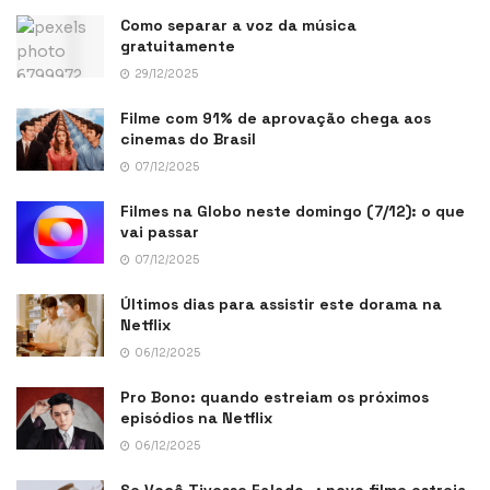
Como separar a voz da música
gratuitamente
29/12/2025
Filme com 91% de aprovação chega aos
cinemas do Brasil
07/12/2025
Filmes na Globo neste domingo (7/12): o que
vai passar
07/12/2025
Últimos dias para assistir este dorama na
Netflix
06/12/2025
Pro Bono: quando estreiam os próximos
episódios na Netflix
06/12/2025
Se Você Tivesse Falado…: novo filme estreia