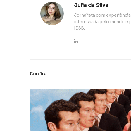
Julia da Silva
Jornalista com experiência 
interessada pelo mundo e p
IESB.
Confira