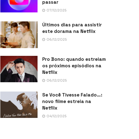
passar
07/12/2025
Últimos dias para assistir
este dorama na Netflix
06/12/2025
Pro Bono: quando estreiam
os próximos episódios na
Netflix
06/12/2025
Se Você Tivesse Falado…:
novo filme estreia na
Netflix
04/12/2025