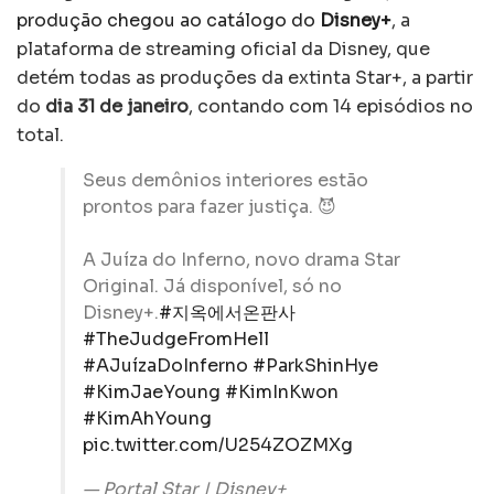
produção chegou ao catálogo do
Disney+
, a
plataforma de streaming oficial da Disney, que
detém todas as produções da extinta Star+, a partir
do
dia 31 de janeiro
, contando com 14 episódios no
total.
Seus demônios interiores estão
prontos para fazer justiça. 😈
A Juíza do Inferno, novo drama Star
Original. Já disponível, só no
Disney+.
#지옥에서온판사
#TheJudgeFromHell
#AJuízaDoInferno
#ParkShinHye
#KimJaeYoung
#KimInKwon
#KimAhYoung
pic.twitter.com/U254ZOZMXg
— Portal Star | Disney+