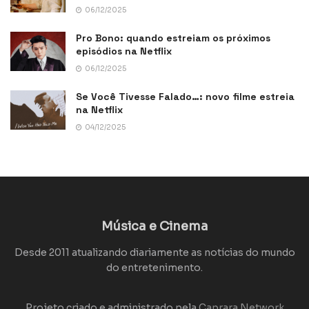
06/12/2025
Pro Bono: quando estreiam os próximos
episódios na Netflix
06/12/2025
Se Você Tivesse Falado…: novo filme estreia
na Netflix
04/12/2025
Música e Cinema
Desde 2011 atualizando diariamente as notícias do mundo
do entretenimento.
Projeto criado e administrado pela
Caprara Network