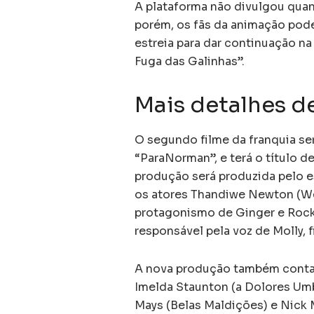
A plataforma não divulgou quan
porém, os fãs da animação pod
estreia para dar continuação n
Fuga das Galinhas”.
Mais detalhes d
O segundo filme da franquia ser
“ParaNorman”, e terá o título d
produção será produzida pelo e
os atores Thandiwe Newton (Wes
protagonismo de Ginger e Rocky.
responsável pela voz de Molly, f
A nova produção também contar
Imelda Staunton (a Dolores Umb
Mays (Belas Maldições) e Nick