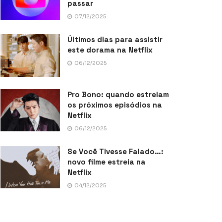
passar
07/12/2025
Últimos dias para assistir
este dorama na Netflix
06/12/2025
Pro Bono: quando estreiam
os próximos episódios na
Netflix
06/12/2025
Se Você Tivesse Falado…:
novo filme estreia na
Netflix
04/12/2025