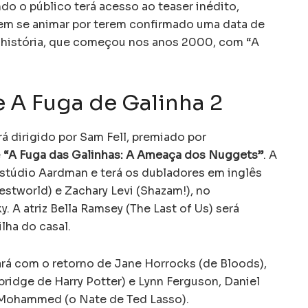
do o público terá acesso ao teaser inédito,
em se animar por terem confirmado uma data de
a história, que começou nos anos 2000, com “A
e A Fuga de Galinha 2
á dirigido por Sam Fell, premiado por
e
“A Fuga das Galinhas: A Ameaça dos Nuggets”
. A
stúdio Aardman e terá os dubladores em inglês
tworld) e Zachary Levi (Shazam!), no
 A atriz Bella Ramsey (The Last of Us) será
ilha do casal.
á com o retorno de Jane Horrocks (de Bloods),
ridge de Harry Potter) e Lynn Ferguson, Daniel
 Mohammed (o Nate de Ted Lasso).