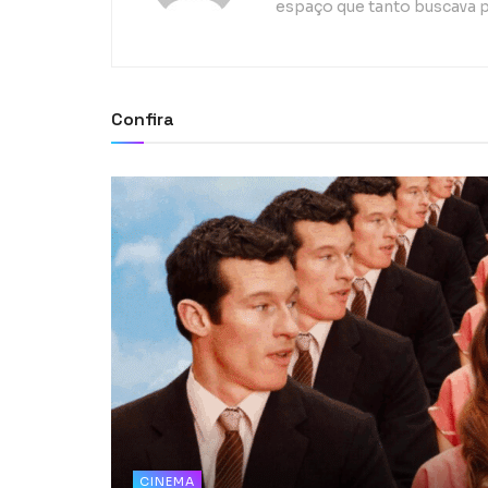
espaço que tanto buscava p
Confira
CINEMA