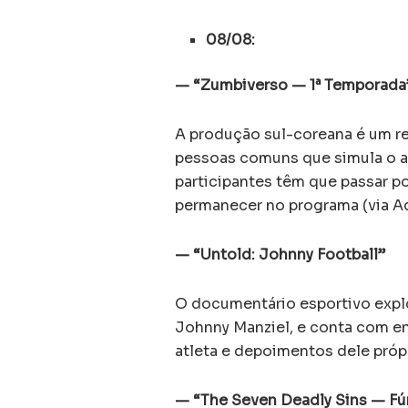
08/08:
— “Zumbiverso — 1ª Temporada
A produção sul-coreana é um re
pessoas comuns que simula o a
participantes têm que passar p
permanecer no programa (via A
— “Untold: Johnny Football”
O documentário esportivo explo
Johnny Manziel, e conta com en
atleta e depoimentos dele própr
— “The Seven Deadly Sins — Fúr