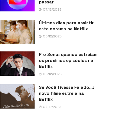
passar
07/12/2025
Últimos dias para assistir
este dorama na Netflix
06/12/2025
Pro Bono: quando estreiam
os próximos episódios na
Netflix
06/12/2025
Se Você Tivesse Falado…:
novo filme estreia na
Netflix
04/12/2025