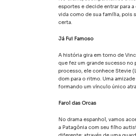
esportes e decide entrar para a
vida como de sua família, pois
certa.
Já Fui Famoso
A história gira em torno de Vin
que fez um grande sucesso no p
processo, ele conhece Stevie (L
dom para o ritmo. Uma amizade 
formando um vínculo único atr
Farol das Orcas
No drama espanhol, vamos acom
a Patagônia com seu filho auti
diferente: através de uma guard