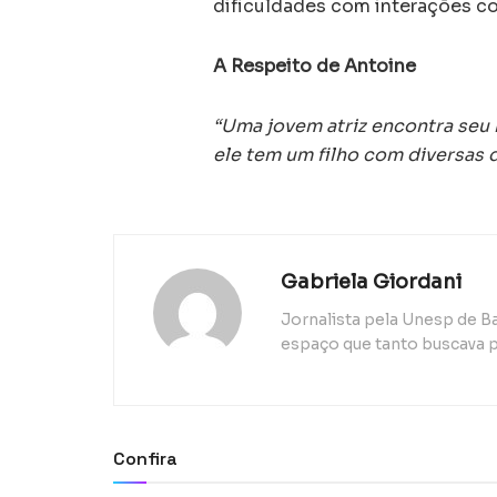
dificuldades com interações co
A Respeito de Antoine
“Uma jovem atriz encontra seu 
ele tem um filho com diversas de
Gabriela Giordani
Jornalista pela Unesp de B
espaço que tanto buscava p
Confira