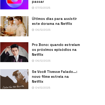
passar
07/12/2025
Últimos dias para assistir
este dorama na Netflix
06/12/2025
Pro Bono: quando estreiam
os próximos episódios na
Netflix
06/12/2025
Se Você Tivesse Falado…:
novo filme estreia na
Netflix
04/12/2025