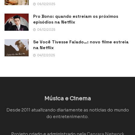
06/12/2025
Pro Bono: quando estreiam os próximos
episódios na Netflix
06/12/2025
Se Você Tivesse Falado…: novo filme estreia
na Netflix
04/12/2025
Música e Cinema
Desde 2011 atualizando diariamente as notícias do mundo
do entretenimento.
Projeto criado e administrado pela
Caprara Network