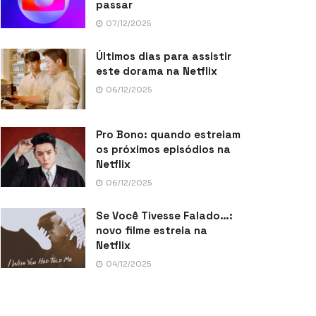
passar
07/12/2025
Últimos dias para assistir
este dorama na Netflix
06/12/2025
Pro Bono: quando estreiam
os próximos episódios na
Netflix
06/12/2025
Se Você Tivesse Falado…:
novo filme estreia na
Netflix
04/12/2025