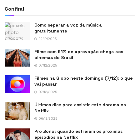
Confira!
Como separar a voz da música
gratuitamente
29/12/2025
Filme com 91% de aprovação chega aos
cinemas do Brasil
07/12/2025
Filmes na Globo neste domingo (7/12): o que
vai passar
07/12/2025
Últimos dias para assistir este dorama na
Netflix
06/12/2025
Pro Bono: quando estreiam os próximos
episódios na Netflix