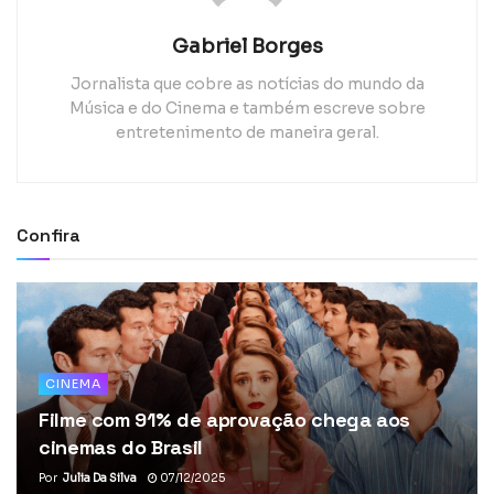
Gabriel Borges
Jornalista que cobre as notícias do mundo da
Música e do Cinema e também escreve sobre
entretenimento de maneira geral.
Confira
CINEMA
Filme com 91% de aprovação chega aos
cinemas do Brasil
Por
Julia Da Silva
07/12/2025