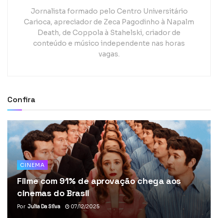
Jornalista formado pelo Centro Universitário
Carioca, apreciador de Zeca Pagodinho à Napalm
Death, de Coppola à Stahelski, criador de
conteúdo e músico independente nas horas
vagas.
Confira
CINEMA
Filme com 91% de aprovação chega aos
cinemas do Brasil
Por
Julia Da Silva
07/12/2025