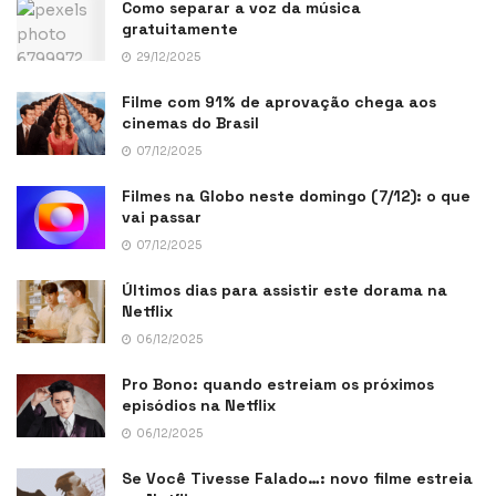
Como separar a voz da música
gratuitamente
29/12/2025
Filme com 91% de aprovação chega aos
cinemas do Brasil
07/12/2025
Filmes na Globo neste domingo (7/12): o que
vai passar
07/12/2025
Últimos dias para assistir este dorama na
Netflix
06/12/2025
Pro Bono: quando estreiam os próximos
episódios na Netflix
06/12/2025
Se Você Tivesse Falado…: novo filme estreia