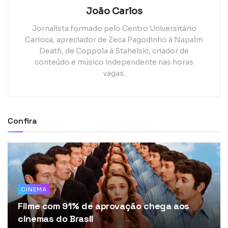
João Carlos
Jornalista formado pelo Centro Universitário
Carioca, apreciador de Zeca Pagodinho à Napalm
Death, de Coppola à Stahelski, criador de
conteúdo e músico independente nas horas
vagas.
Confira
CINEMA
Filme com 91% de aprovação chega aos
cinemas do Brasil