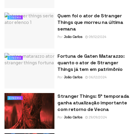
Quem foi o ator de Stranger
CINEMA
Things que morreu na última
semana
Por
João Carlos
09/12/2024
Fortuna de Gaten Matarazzo:
CINEMA
quanto o ator de Stranger
Things já tem em patrimônio
Por
João Carlos
06/12/2024
Stranger Things: 5ª temporada
CINEMA
ganha atualização importante
com retorno de Vecna
Por
João Carlos
29/09/2024