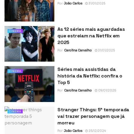
Por
João Carlos
31/01/2025
As 12 séries mais aguardadas
CINEMA
que estreiam na Netflix em
2025
Por
Carolina Carvalho
31/01/2025
Séries mais assistidas da
CINEMA
história da Netflix: confira o
Top 5
Por
Carolina Carvalho
09/01/2025
Stranger Things: 5ª temporada
CINEMA
vai trazer personagem que já
morreu
Por
João Carlos
25/12/2024