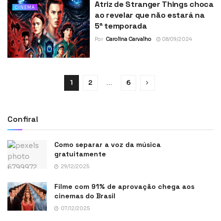
Atriz de Stranger Things choca
CINEMA
ao revelar que não estará na
5ª temporada
Por
Carolina Carvalho
08/09/2024
1
2
…
6
Confira!
Como separar a voz da música
gratuitamente
29/12/2025
Filme com 91% de aprovação chega aos
cinemas do Brasil
07/12/2025