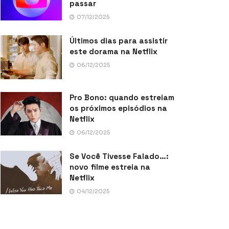
passar
07/12/2025
Últimos dias para assistir
este dorama na Netflix
06/12/2025
Pro Bono: quando estreiam
os próximos episódios na
Netflix
06/12/2025
Se Você Tivesse Falado…:
novo filme estreia na
Netflix
04/12/2025