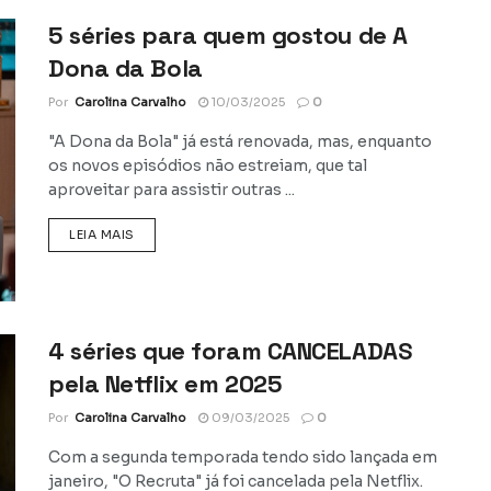
5 séries para quem gostou de A
Dona da Bola
Por
Carolina Carvalho
10/03/2025
0
"A Dona da Bola" já está renovada, mas, enquanto
os novos episódios não estreiam, que tal
aproveitar para assistir outras ...
DETAILS
LEIA MAIS
4 séries que foram CANCELADAS
pela Netflix em 2025
Por
Carolina Carvalho
09/03/2025
0
Com a segunda temporada tendo sido lançada em
janeiro, "O Recruta" já foi cancelada pela Netflix.