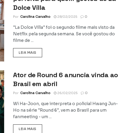
Dolce Villa
Por
Carolina Carvalho
28/02/2025
0
"La Dolce Villa" foi o segundo filme mais visto da
Netflix pela segunda semana. Se você gostou do
filme de ...
DETAILS
LEIA MAIS
Ator de Round 6 anuncia vinda ao
Brasil em abril
Por
Carolina Carvalho
26/02/2025
0
Wi Ha-Joon, que interpreta o policial Hwang Jun-
Ho na série "Round 6", vem ao Brasil para um
fanmeeting - um ...
DETAILS
LEIA MAIS