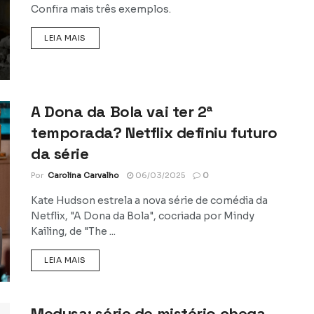
Confira mais três exemplos.
DETAILS
LEIA MAIS
A Dona da Bola vai ter 2ª
temporada? Netflix definiu futuro
da série
Por
Carolina Carvalho
06/03/2025
0
Kate Hudson estrela a nova série de comédia da
Netflix, "A Dona da Bola", cocriada por Mindy
Kailing, de "The ...
DETAILS
LEIA MAIS
Medusa: série de mistério chega