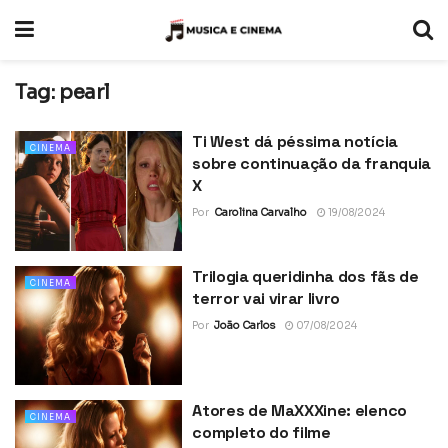
Tag:
pearl
Ti West dá péssima notícia
CINEMA
sobre continuação da franquia
X
Por
Carolina Carvalho
19/08/2024
Trilogia queridinha dos fãs de
CINEMA
terror vai virar livro
Por
João Carlos
07/08/2024
Atores de MaXXXine: elenco
CINEMA
completo do filme