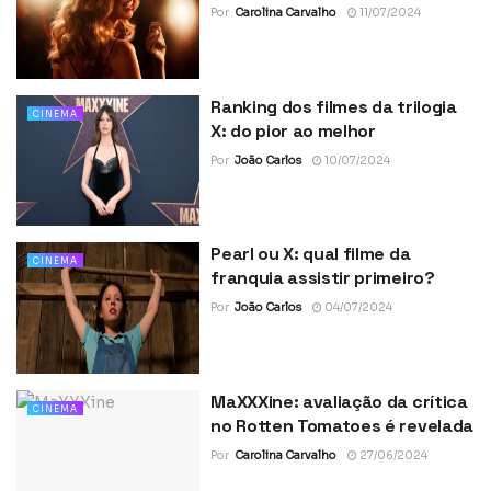
Por
Carolina Carvalho
11/07/2024
Ranking dos filmes da trilogia
CINEMA
X: do pior ao melhor
Por
João Carlos
10/07/2024
Pearl ou X: qual filme da
CINEMA
franquia assistir primeiro?
Por
João Carlos
04/07/2024
MaXXXine: avaliação da crítica
CINEMA
no Rotten Tomatoes é revelada
Por
Carolina Carvalho
27/06/2024