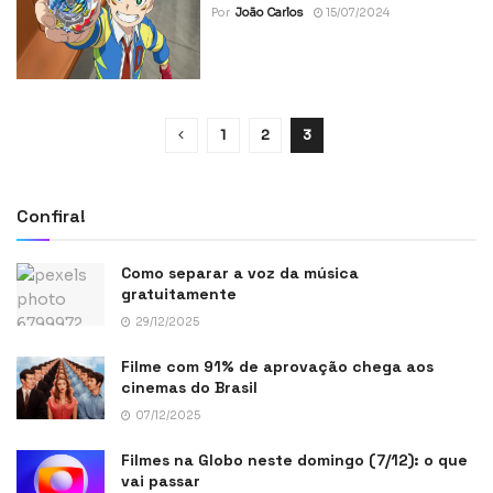
Por
João Carlos
15/07/2024
1
2
3
Confira!
Como separar a voz da música
gratuitamente
29/12/2025
Filme com 91% de aprovação chega aos
cinemas do Brasil
07/12/2025
Filmes na Globo neste domingo (7/12): o que
vai passar