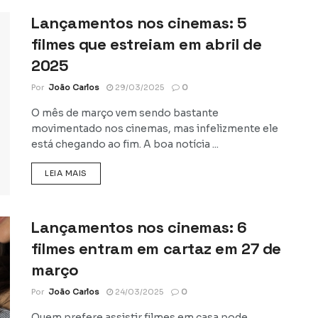
Lançamentos nos cinemas: 5
filmes que estreiam em abril de
2025
Por
João Carlos
29/03/2025
0
O mês de março vem sendo bastante
movimentado nos cinemas, mas infelizmente ele
está chegando ao fim. A boa notícia ...
DETAILS
LEIA MAIS
Lançamentos nos cinemas: 6
filmes entram em cartaz em 27 de
março
Por
João Carlos
24/03/2025
0
Quem prefere assistir filmes em casa pode