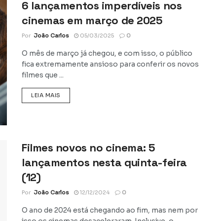
6 lançamentos imperdíveis nos
cinemas em março de 2025
Por
João Carlos
05/03/2025
0
O mês de março já chegou, e com isso, o público
fica extremamente ansioso para conferir os novos
filmes que ...
DETAILS
LEIA MAIS
Filmes novos no cinema: 5
lançamentos nesta quinta-feira
(12)
Por
João Carlos
12/12/2024
0
O ano de 2024 está chegando ao fim, mas nem por
isso os cinemas desaceleraram. Inclusive, o