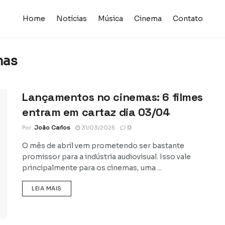
Home
Notícias
Música
Cinema
Contato
mas
Lançamentos no cinemas: 6 filmes
entram em cartaz dia 03/04
Por
João Carlos
31/03/2025
0
O mês de abril vem prometendo ser bastante
promissor para a indústria audiovisual. Isso vale
principalmente para os cinemas, uma ...
DETAILS
LEIA MAIS