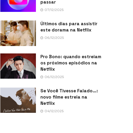
passar
07/12/2025
Últimos dias para assistir
este dorama na Netflix
06/12/2025
Pro Bono: quando estreiam
os próximos episódios na
Netflix
06/12/2025
Se Você Tivesse Falado…:
novo filme estreia na
Netflix
04/12/2025