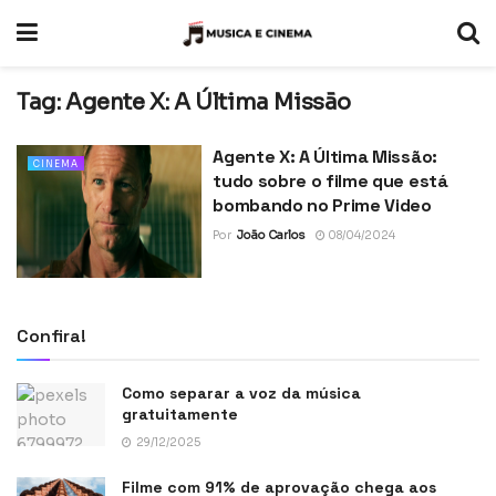
Tag:
Agente X: A Última Missão
Agente X: A Última Missão:
CINEMA
tudo sobre o filme que está
bombando no Prime Video
Por
João Carlos
08/04/2024
Confira!
Como separar a voz da música
gratuitamente
29/12/2025
Filme com 91% de aprovação chega aos