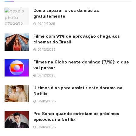
Como separar a voz da música
gratuitamente
29/12/2025
Filme com 91% de aprovação chega aos
cinemas do Brasil
07/12/2025
Filmes na Globo neste domingo (7/12): o que
vai passar
07/12/2025
Últimos dias para assistir este dorama na
Netflix
06/12/2025
Pro Bono: quando estreiam os próximos
episódios na Netflix
06/12/2025