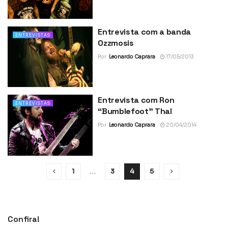
Entrevista com a banda
ENTREVISTAS
Ozzmosis
Por
Leonardo Caprara
17/05/2013
Entrevista com Ron
ENTREVISTAS
“Bumblefoot” Thal
Por
Leonardo Caprara
20/04/2014
1
…
3
4
5
Confira!