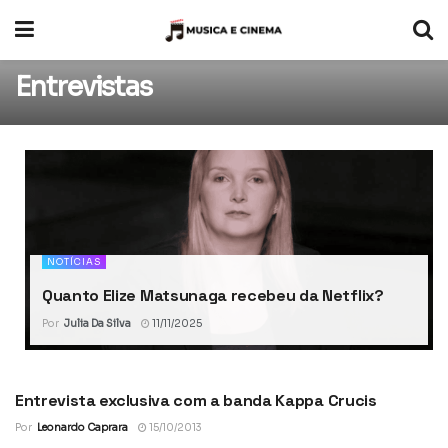
Entrevistas
NOTÍCIAS
Quanto Elize Matsunaga recebeu da Netflix?
Por
Julia Da Silva
11/11/2025
Entrevista exclusiva com a banda Kappa Crucis
ENTREVISTAS
Por
Leonardo Caprara
15/10/2013