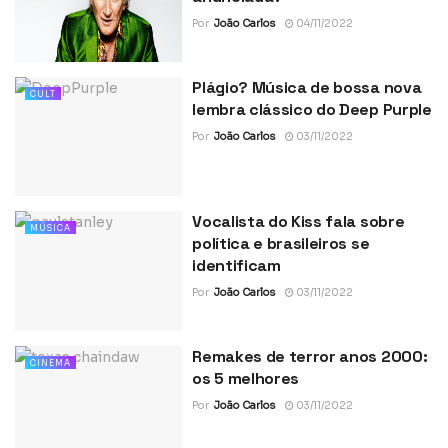
Por
João Carlos
04/11/2022
Plágio? Música de bossa nova
CULT
lembra clássico do Deep Purple
Por
João Carlos
03/11/2022
Vocalista do Kiss fala sobre
MÚSICA
política e brasileiros se
identificam
Por
João Carlos
03/11/2022
Remakes de terror anos 2000:
CINEMA
os 5 melhores
Por
João Carlos
03/11/2022