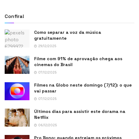
Confira!
Como separar a voz da música
gratuitamente
29/12/2025
Filme com 91% de aprovação chega aos
cinemas do Brasil
07/12/2025
Filmes na Globo neste domingo (7/12): o que
vai passar
07/12/2025
Últimos dias para assistir este dorama na
Netflix
06/12/2025
Pro Bono: quando estreiam os próximos