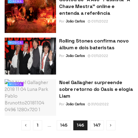
CINEMA
Chave Mestra” online e
entenda a referência
Por
João Carlos
01/11/2022
Rolling Stones confirma novo
MÚSICA
álbum e dois bateristas
Por
João Carlos
01/11/2022
Noel Gallagher surpreende
MÚSICA
sobre retorno do Oasis e elogia
Liam
Por
João Carlos
31/10/2022
1
…
145
146
147