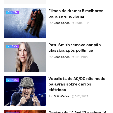
Filmes de drama: 5 melhores
CINEMA
para se emocionar
Por
João Carlos
03/11/2022
Patti Smith remove canção
MÚSICA
clássica após polêmica
Por
João Carlos
01/11/2022
Vocalista do AC/DC não mede
MÚSICA
palavras sobre carros
elétricos
Por
João Carlos
01/11/2022
Gostou de “A Avó”? assista “A