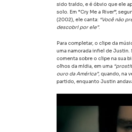
sido traído, e é óbvio que ele a
solo. Em “Cry Me a River”, segu
(2002), ele canta:
“Você não pre
descobri por ele”
.
Para completar, o clipe da mús
uma namorada infiel de Justin
comenta sobre o clipe na sua bio
olhos da mídia, em uma
“prosti
ouro da América”
, quando, na v
partido, enquanto Justin andav