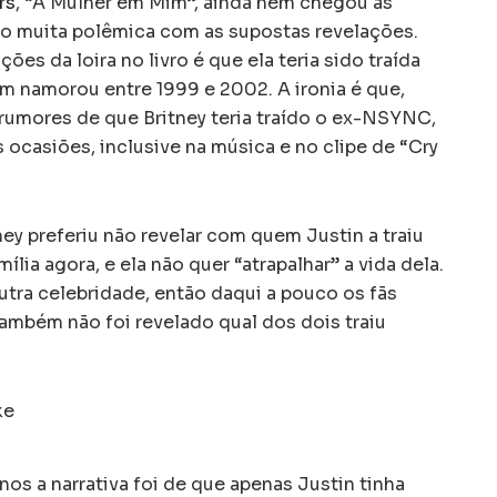
rs
, “A Mulher em Mim”, ainda nem chegou às
ndo muita polêmica com as supostas revelações.
ções da loira no livro é que ela teria sido traída
m namorou entre 1999 e 2002. A ironia é que,
 rumores de que Britney teria traído o ex-NSYNC,
s ocasiões, inclusive na música e no clipe de “Cry
ey preferiu não revelar com quem Justin a traiu
ia agora, e ela não quer “atrapalhar” a vida dela.
outra celebridade, então daqui a pouco os fãs
Também não foi revelado qual dos dois traiu
os a narrativa foi de que apenas Justin tinha