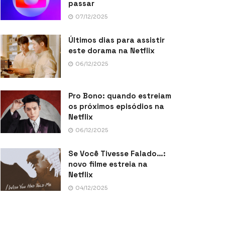
passar
07/12/2025
Últimos dias para assistir
este dorama na Netflix
06/12/2025
Pro Bono: quando estreiam
os próximos episódios na
Netflix
06/12/2025
Se Você Tivesse Falado…:
novo filme estreia na
Netflix
04/12/2025