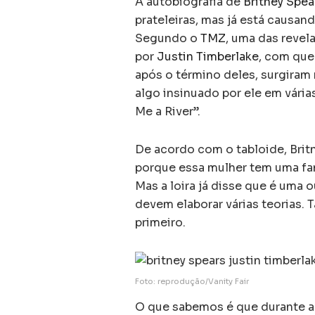
A autobiografia de
Britney Spea
prateleiras, mas já está causa
Segundo o
TMZ
, uma das revela
por
Justin Timberlake
, com que
após o término deles, surgiram
algo insinuado por ele em vária
Me a River”.
De acordo com o tabloide, Britn
porque essa mulher tem uma famíl
Mas a loira já disse que é uma 
devem elaborar várias teorias. 
primeiro.
Foto: reprodução/Vanity Fair
O que sabemos é que durante an